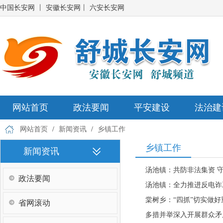
中国长安网
丨
安徽长安网
丨
六安长安网
网站首页
政法要闻
平安建设
法治建
网站首页
/
新闻资讯
/
乡镇工作
乡镇工作
新闻资讯
汤池镇：共防非法集资 
政法要闻
汤池镇：全力推进反电诈
棠树乡：“四抓”切实做
省网滚动
多措并举深入开展群众矛