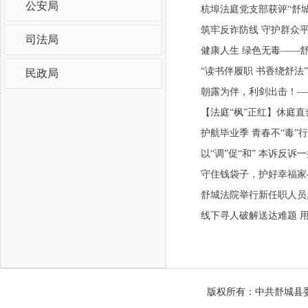
公安局
杭埠法庭党支部获评“舒
筑牢反诈防线 守护群众
司法局
健康人生 绿色无毒——舒
“读书伴履职 书香绕舒
民政局
朝露为伴，利剑出击！—
【法庭“枫”正红】休庭
护航毕业季 青春不“毒
以“调”促“和” 本诉反诉
守住钱袋子，护好幸福家
舒城法院举行新任职人员
线下寻人破解送达难题 
版权所有：中共舒城