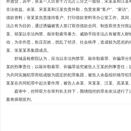
外放贷，其中，余某一人出资十万元占三分之一股份，宋某某和汪某
非法收益。余某、宋某某和汪某负责外勤，负责发展“客户”、“家访”
借款资料；张某某负责接待客户、打印借款资料等办公室工作。其间
法占有为目的，通过诱骗被害人签订双倍借款合同、制造双倍支付痕
某、胡某以非法拘禁、敲诈勒索等暴力、威胁手段非法占有被害人财
动，为非作恶，欺压百姓，扰乱了经济、社会秩序，造成较为恶劣的
某、张某某系集团成员。
舒城县检察院认为，应当以非法拘禁罪、敲诈勒索罪、诈骗罪分
某的刑事责任；以敲诈勒索罪、诈骗罪追究被告人王某的刑事责任；
为共同实施犯罪而组成较为固定的犯罪集团，被告人余磊组织领导犯
某某在共同犯罪中起次要作用，被告人余某、宋某某、汪某、高某某
庭审中，控辩双方在审判长主持下，围绕指控的罪名依法进行了
案将择期宣判。