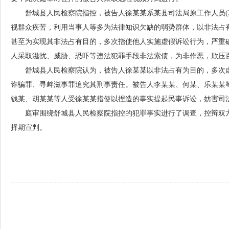
舒城县人民检察院指控，被告人徐某某系某县司法局原工作人员(20
视群众疾苦，利用当事人等多为法律知识欠缺的弱势群体，以非法占
甚至为实现其非法占有目的，多次指使他人实施虚假诉讼行为，严重破坏
人采取滋扰、威胁、恐吓等违法犯罪手段非法索债，为非作恶，欺压
舒城县人民检察院认为，被告人徐某某以非法占有为目的，多次
诈骗罪、寻衅滋事罪追究其刑事责任。被告人李某某、何某、乐某某
钱某、胡某某等人受徐某某指使以捏造的事实提起民事诉讼，妨害司
庭审围绕舒城县人民检察院指控的犯罪事实进行了调查，控辩双
择期宣判。