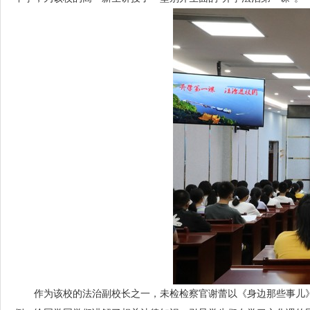
作为该校的法治副校长之一，未检检察官谢蕾以《身边那些事儿》